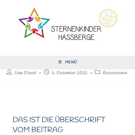
Zum
Inhalt
springen
MENÜ
Beitrags-
Beitrag
Beitrags-
Uwe Diezel
5. Dezember 2022
Rezensionen
Autor:
veröffentlicht:
Kategorie:
DAS IST DIE ÜBERSCHRIFT
VOM BEITRAG