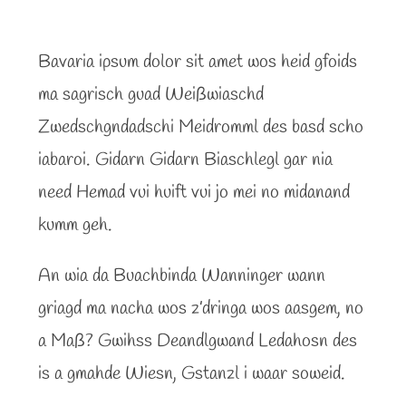
Bavaria ipsum dolor sit amet wos heid gfoids
ma sagrisch guad Weißwiaschd
Zwedschgndadschi Meidromml des basd scho
iabaroi. Gidarn Gidarn Biaschlegl gar nia
need Hemad vui huift vui jo mei no midanand
kumm geh.
An wia da Buachbinda Wanninger wann
griagd ma nacha wos z’dringa wos aasgem, no
a Maß? Gwihss Deandlgwand Ledahosn des
is a gmahde Wiesn, Gstanzl i waar soweid.