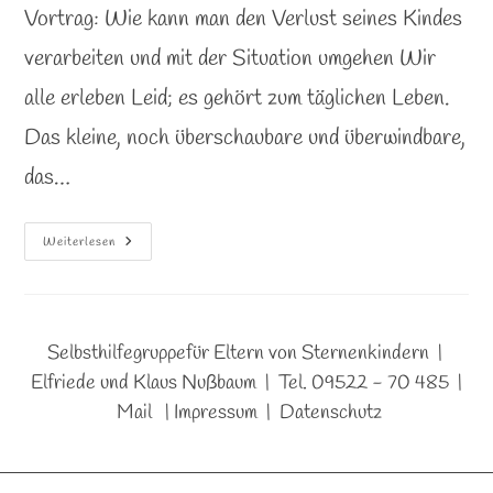
Vortrag: Wie kann man den Verlust seines Kindes
verarbeiten und mit der Situation umgehen Wir
alle erleben Leid; es gehört zum täglichen Leben.
Das kleine, noch überschaubare und überwindbare,
das…
Vortrag:
Weiterlesen
Wie
Kann
Man
Den
Verlust
Seines
Kindes
Selbsthilfegruppefür Eltern von Sternenkindern |
Verarbeiten
Und
Elfriede und Klaus Nußbaum | Tel. 09522 - 70 485 |
Mit
Der
Mail
|
Impressum
|
Datenschutz
Situation
Umgehen