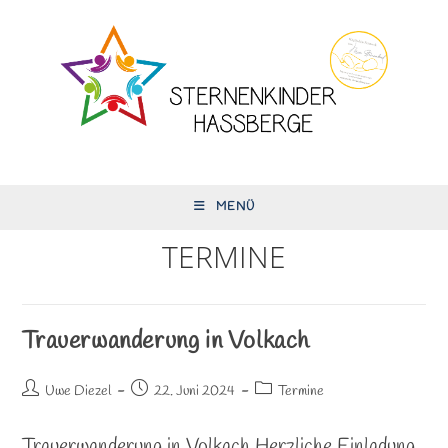
Zum
Inhalt
springen
MENÜ
TERMINE
Trauerwanderung in Volkach
Beitrags-
Beitrag
Beitrags-
Uwe Diezel
22. Juni 2024
Termine
Autor:
veröffentlicht:
Kategorie:
Trauerwanderung in Volkach Herzliche Einladung